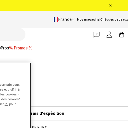
Pays/Région
France
Nos magasins
|
Chèques cadeaux
Se connecter
Panier
s
Pros
% Promos %
y compris ceux
 et d'offrir à
 les cookies »
s des cookies"
quer
ici
pour
Frais d’expédition
5,95 EUR*