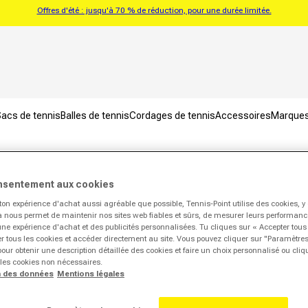
Offres d'été : jusqu'à 70 % de réduction, pour une durée limitée.
acs de tennis
Balles de tennis
Cordages de tennis
Accessoires
Marque
nsentement aux cookies
ns sur la livraison
ton expérience d'achat aussi agréable que possible, Tennis-Point utilise des cookies, 
la nous permet de maintenir nos sites web fiables et sûrs, de mesurer leurs performances
une expérience d'achat et des publicités personnalisées. Tu cliques sur « Accepter tous
r tous les cookies et accéder directement au site. Vous pouvez cliquer sur "Paramètre
our obtenir une description détaillée des cookies et faire un choix personnalisé ou cli
 les cookies non nécessaires.
Ø Délai de livraison
n des données
Mentions légales
2-3 jours ouvrables