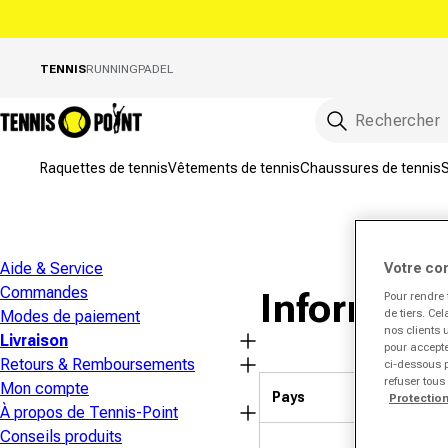
directement au contenu
TENNIS
RUNNING
PADEL
Raquettes de tennis
Vêtements de tennis
Chaussures de tennis
S
Aide & Service
Votre co
Commandes
Informatio
Pour rendre 
de tiers. Ce
Modes de paiement
nos clients 
Livraison
pour accepte
Retours & Remboursements
ci-dessous p
refuser tous
Mon compte
Pays
Protectio
À propos de Tennis-Point
Conseils produits