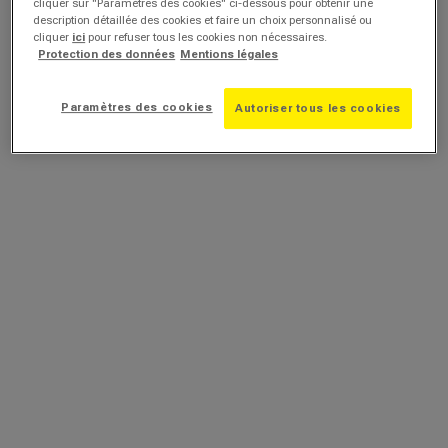
cliquer sur "Paramètres des cookies" ci-dessous pour obtenir une
description détaillée des cookies et faire un choix personnalisé ou
cliquer
ici
pour refuser tous les cookies non nécessaires.
Protection des données
Mentions légales
Paramètres des cookies
Autoriser tous les cookies