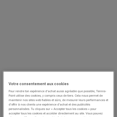
Votre consentement aux cookies
Pour rendre ton expérience d'achat aussi agréable que possible, Tennis-
Point utilise des cookies, y compris ceux de tiers. Cela nous permet de
maintenir nos sites web fiables et sûrs, de mesurer leurs performances et
d'offrir à nos clients une expérience d'achat et des publicités
personnalisées. Tu cliques sur « Accepter tous les cookies » pour
accepter tous les cookies et accéder directement au site. Vous pouvez