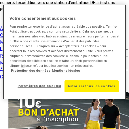
numéro, l’expédition vers une station d’emballage DHL n’est pas
possible !
Votre consentement aux cookies
Pour rendre ton expérience d'achat aussi agréable que possible, Tennis-
Aide & Service
Point utilise des cookies, y compris ceux de tiers. Cela nous permet de
Commandes
maintenir nos sites web fiables et sûrs, de mesurer leurs performances et
d'offrir à nos clients une expérience d'achat et des publicités
Modes de paiement
personnalisées. Tu cliques sur « Accepter tous les cookies » pour
Livraison
accepter tous les cookies et accéder directement au site. Vous pouvez
Retours & Remboursements
cliquer sur "Paramètres des cookies" ci-dessous pour obtenir une
description détaillée des cookies et faire un choix personnalisé ou
Mon compte
cliquer
ici
pour refuser tous les cookies non nécessaires.
À propos de Tennis-Point
Protection des données
Mentions légales
Conseils produits
Paramètres des cookies
Autoriser tous les cookies