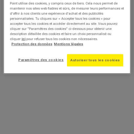
Point utilise des cookies, y compris ceux de tiers. Cela nous permet de
maintenir nos sites web fiables et sûrs, de mesurer leurs performances et
d'offrir à nos clients une expérience d'achat et des publicités
personnalisées. Tu cliques sur « Accepter tous les cookies » pour
accepter tous les cookies et accéder directement au site. Vous pouvez
cliquer sur "Paramètres des cookies" ci-dessous pour obtenir une
description détaillée des cookies et faire un choix personnalisé ou
cliquer
ici
pour refuser tous les cookies non nécessaires.
Protection des données
Mentions légales
Paramètres des cookies
Autoriser tous les cookies