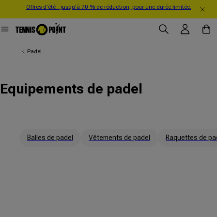
Offres d'été : jusqu'à 70 % de réduction, pour une durée limitée.
directement au contenu
Se connecter
Panier
Padel
Equipements de padel
Balles de padel
Vêtements de padel
Raquettes de pa