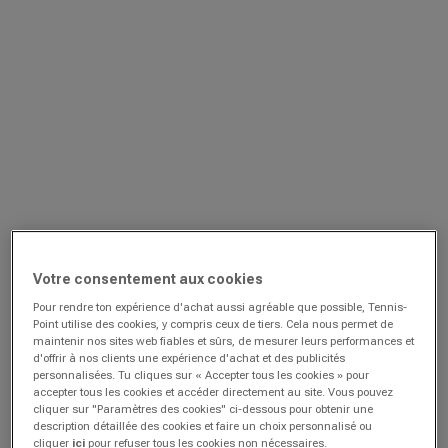
Votre consentement aux cookies
Pour rendre ton expérience d'achat aussi agréable que possible, Tennis-
Point utilise des cookies, y compris ceux de tiers. Cela nous permet de
maintenir nos sites web fiables et sûrs, de mesurer leurs performances et
d'offrir à nos clients une expérience d'achat et des publicités
personnalisées. Tu cliques sur « Accepter tous les cookies » pour
accepter tous les cookies et accéder directement au site. Vous pouvez
cliquer sur "Paramètres des cookies" ci-dessous pour obtenir une
description détaillée des cookies et faire un choix personnalisé ou
cliquer
ici
pour refuser tous les cookies non nécessaires.