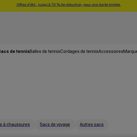
Offres d'été : jusqu'à 70 % de réduction, pour une durée limitée.
Sacs de tennis
Balles de tennis
Cordages de tennis
Accessoires
Marqu
s à chaussures
Sacs de voyage
Autres sacs