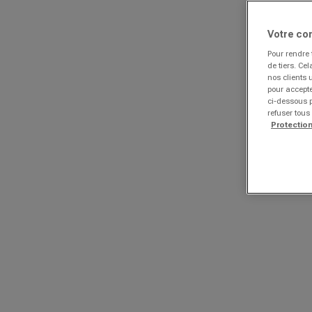
Votre co
Pour rendre 
de tiers. Ce
nos clients 
pour accepte
ci-dessous p
refuser tous
Protectio