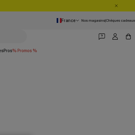
Pays/Région
France
Nos magasins
|
Chèques cadeaux
Se connecter
Panier
es
Pros
% Promos %