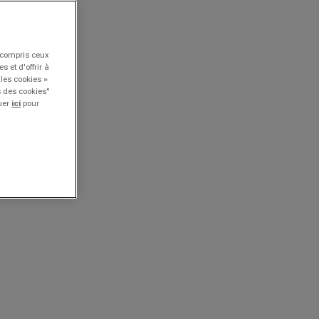
y compris ceux
 et d'offrir à
 les cookies »
s des cookies"
quer
ici
pour