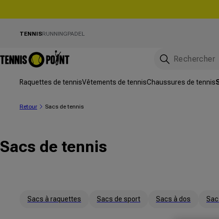
directement au contenu
TENNIS
RUNNING
PADEL
Raquettes de tennis
Vêtements de tennis
Chaussures de tennis
Retour
Sacs de tennis
Sacs de tennis
Sacs à raquettes
Sacs de sport
Sacs à dos
Sac