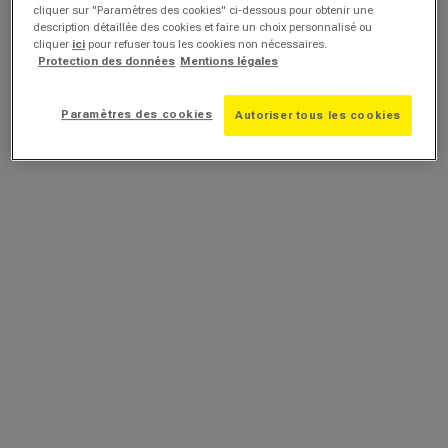
cliquer sur "Paramètres des cookies" ci-dessous pour obtenir une
description détaillée des cookies et faire un choix personnalisé ou
cliquer
ici
pour refuser tous les cookies non nécessaires.
Protection des données
Mentions légales
Paramètres des cookies
Autoriser tous les cookies