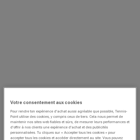
Votre consentement aux cookies
Pour rendre ton expérience d'achat aussi agréable que possible, Tennis-
Point utilise des cookies, y compris ceux de tiers. Cela nous permet de
maintenir nos sites web fiables et sûrs, de mesurer leurs performances et
d'offrir à nos clients une expérience d'achat et des publicités
personnalisées. Tu cliques sur « Accepter tous les cookies » pour
accepter tous les cookies et accéder directement au site. Vous pouvez