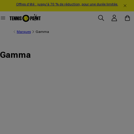
Offres d'été : jusqu'à 70 % de réduction, pour une durée limitée.
directement au contenu
Se connecter
Panier
Marques
Gamma
Gamma