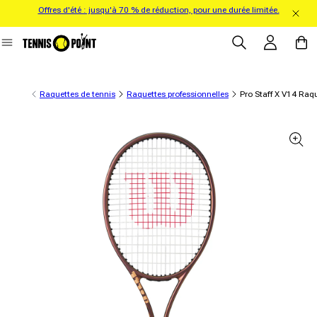
Offres d'été : jusqu'à 70 % de réduction, pour une durée limitée.
directement au contenu
Se connecter
Panier
Raquettes de tennis
Raquettes professionnelles
Pro Staff X V14 Raq
formations sur le produit