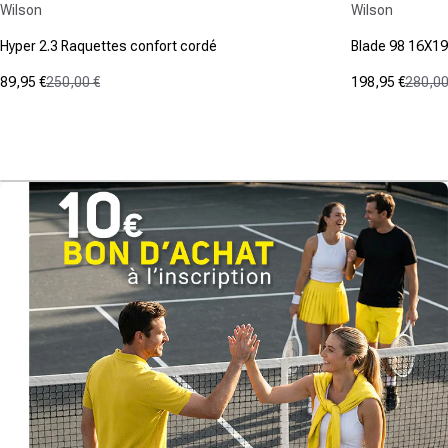
Wilson
Wilson
Hyper 2.3 Raquettes confort cordé
Blade 98 16X19
89,95 €
250,00 €
198,95 €
280,00
Prix promotionnel
Prix normal
Prix promot
Prix normal
(19)
(35)
4.4
4.8
sur
sur
5
5
étoiles.
étoiles.
19
35
avis
avis