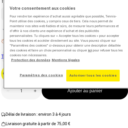
Taille du grip
14
avis.
Votre consentement aux cookies
Lien
1
2
3
4
5
sur
Pour rendre ton expérience d'achat aussi agréable que possible, Tennis-
la
Point utilise des cookies, y compris ceux de tiers. Cela nous permet de
même
maintenir nos sites web fiables et sûrs, de mesurer leurs performances et
page.
Vous hésitez sur la taille du grip ?
Conseiller grip
d'offrir à nos clients une expérience d'achat et des publicités
personnalisées. Tu cliques sur « Accepter tous les cookies » pour accepter
tous les cookies et accéder directement au site. Vous pouvez cliquer sur
Stock faible : 6 restants
"Paramètres des cookies" ci-dessous pour obtenir une description détaillée
des cookies et faire un choix personnalisé ou cliquer
ici
pour refuser tous les
cookies non nécessaires.
Tester maintenant
Protection des données
Mentions légales
Cordage maintenant
Paramètres des cookies
Autoriser tous les cookies
Quantité
Ajouter au panier
Diminuer la quantité pour Pro Staff X V14 Raquette 
Augmenter la quantité pour Pro Staff X 
Délai de livraison : environ 3 à 4 jours
Livraison gratuite à partir de 75,00 €