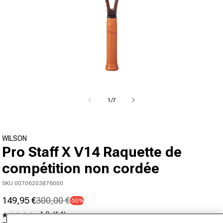
Ouvrir le média 1 dans la fenêtre modale
de
1
/
7
WILSON
Pro Staff X V14 Raquette de
compétition non cordée
SKU 00706203876000
149,95 €
300,00 €
-50%
Prix promotionnel
Prix normal
4.8
(14)
Lire