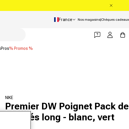
Pays/Région
France
Nos magasins
|
Chèques cadeaux
Se connecter
Panier
s
Pros
% Promos %
NIKE
Premier DW Poignet Pack de
2 unités long - blanc, vert
foncé