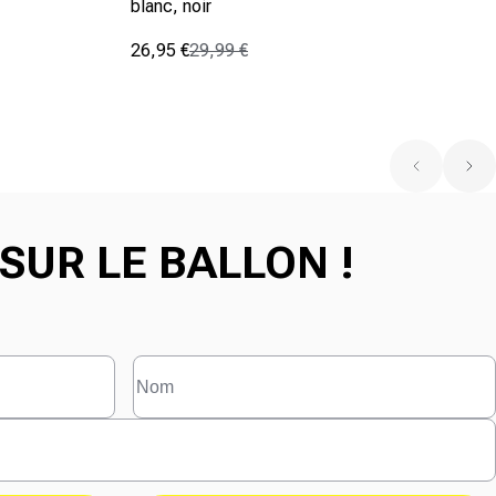
blanc, noir
26,95 €
29,99 €
Prix promotionnel
Prix normal
(0)
0.0
sur
5
étoiles.
SUR LE BALLON !