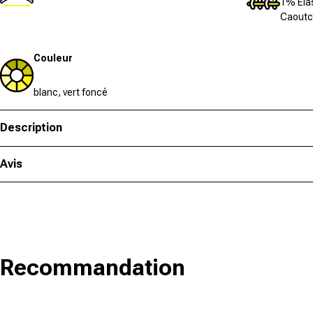
1% Éla
Caoutc
Couleur
blanc, vert foncé
Description
Avis
Recommandation