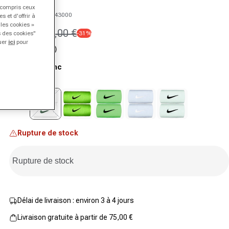
y compris ceux
SKU 00445251443000
 et d'offrir à
 les cookies »
15,95 €
23,00 €
s des cookies"
-31%
Prix promotionnel
Prix normal
quer
ici
pour
(0)
Aucune
valeur
Couleur:
blanc
de
notation.
Lien
sur
Variante en rupture de stock ou indisponible
la
même
page.
Rupture de stock
Rupture de stock
Délai de livraison : environ 3 à 4 jours
Livraison gratuite à partir de 75,00 €