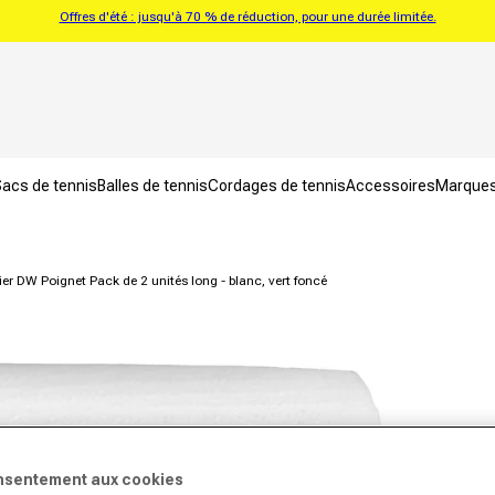
Offres d'été : jusqu'à 70 % de réduction, pour une durée limitée.
acs de tennis
Balles de tennis
Cordages de tennis
Accessoires
Marque
er DW Poignet Pack de 2 unités long - blanc, vert foncé
nsentement aux cookies