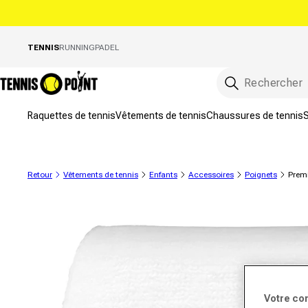
directement au contenu
TENNIS
RUNNING
PADEL
Raquettes de tennis
Vêtements de tennis
Chaussures de tennis
S
Retour
Vêtements de tennis
Enfants
Accessoires
Poignets
Premi
informations sur le produit
Votre co