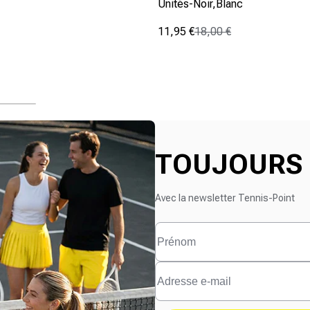
Unités-Noir,Blanc
nnel
11,95 €
18,00 €
Prix promotionnel
Prix normal
(0)
0.0
sur
5
étoiles.
TOUJOURS 
Avec la newsletter Tennis-Point