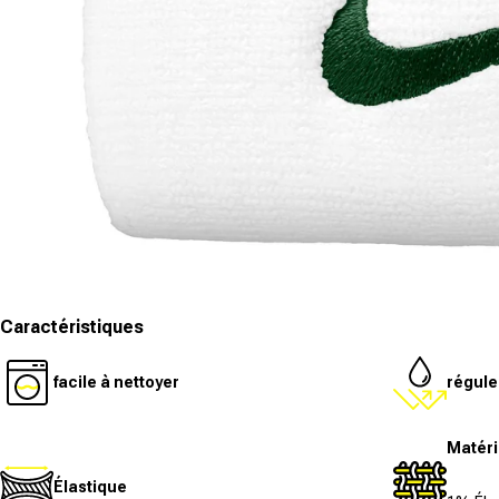
Ouvrir le média 1 dans la fenêtre modale
Caractéristiques
facile à nettoyer
régule
Matéri
Élastique