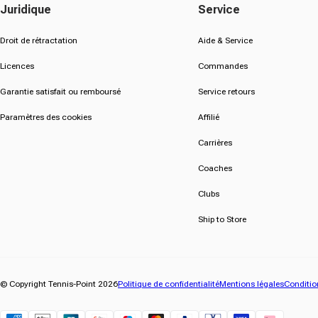
Juridique
Service
Droit de rétractation
Aide & Service
Licences
Commandes
Garantie satisfait ou remboursé
Service retours
Paramètres des cookies
Affilié
Carrières
Coaches
Clubs
Ship to Store
© Copyright Tennis-Point 2026
Politique de confidentialité
Mentions légales
Condition