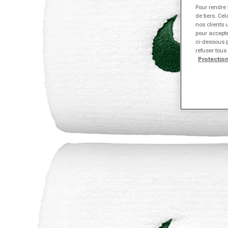
Pour rendre 
de tiers. Ce
nos clients 
pour accepte
ci-dessous p
refuser tous
Protectio