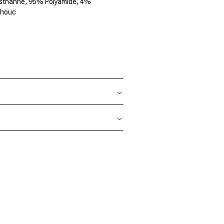
sthanne, 95% Polyamide, 4%
houc