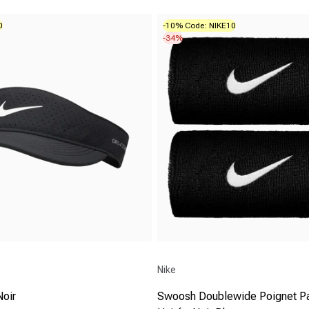
0
-10% Code: NIKE10
-34%
Fournisseur :
Nike
Noir
Swoosh Doublewide Poignet P