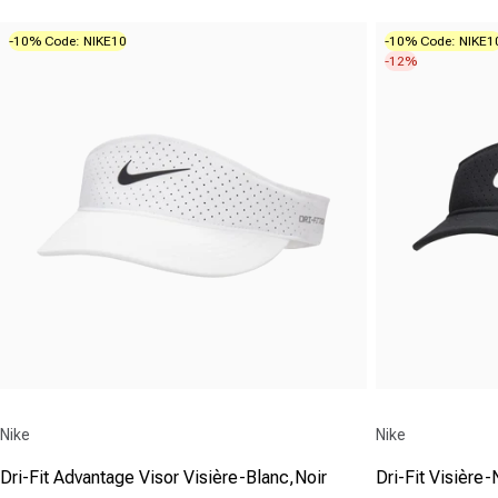
-10% Code: NIKE10
-10% Code: NIKE1
-12%
Fournisseur :
Fournisseur :
Nike
Nike
Dri-Fit Advantage Visor Visière-Blanc,Noir
Dri-Fit Visière-