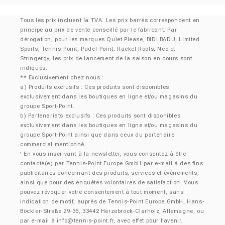
Tous les prix incluent la TVA. Les prix barrés correspondent en
principe au prix de vente conseillé par le fabricant. Par
dérogation, pour les marques Quiet Please, BIDI BADU, Limited
Sports, Tennis-Point, Padel-Point, Racket Roots, Neo et
Stringergy, les prix de lancement de la saison en cours sont
indiqués.
** Exclusivement chez nous :
a) Produits exclusifs : Ces produits sont disponibles
exclusivement dans les boutiques en ligne et/ou magasins du
groupe Sport-Point.
b) Partenariats exclusifs : Ces produits sont disponibles
exclusivement dans les boutiques en ligne et/ou magasins du
groupe Sport-Point ainsi que dans ceux du partenaire
commercial mentionné.
En vous inscrivant à la newsletter, vous consentez à être
¹
contacté(e) par Tennis-Point Europe GmbH par e-mail à des fins
publicitaires concernant des produits, services et événements,
ainsi que pour des enquêtes volontaires de satisfaction. Vous
pouvez révoquer votre consentement à tout moment, sans
indication de motif, auprès de Tennis-Point Europe GmbH, Hans-
Böckler-Straße 29-35, 33442 Herzebrock-Clarholz, Allemagne, ou
par e-mail à
info@tennis-point.fr
, avec effet pour l’avenir.