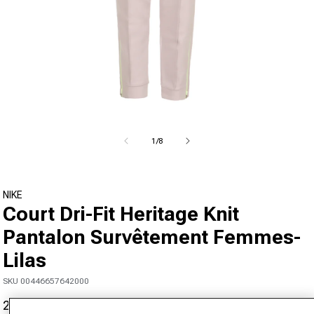
Ouvrir le média 1 dans la fenêtre modale
de
1
/
8
NIKE
Court Dri-Fit Heritage Knit
Pantalon Survêtement Femmes-
Lilas
SKU 00446657642000
23,95 €
64,98 €
-63%
Prix promotionnel
Prix normal