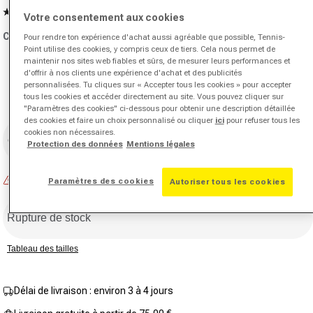
4.4
(35)
Lire
Votre consentement aux cookies
35
Couleur:
lilas
Pour rendre ton expérience d'achat aussi agréable que possible, Tennis-
avis.
Lien
Point utilise des cookies, y compris ceux de tiers. Cela nous permet de
sur
maintenir nos sites web fiables et sûrs, de mesurer leurs performances et
la
Variante en rupture de stock ou indisponible
d'offrir à nos clients une expérience d'achat et des publicités
même
personnalisées. Tu cliques sur « Accepter tous les cookies » pour accepter
page.
tous les cookies et accéder directement au site. Vous pouvez cliquer sur
"Paramètres des cookies" ci-dessous pour obtenir une description détaillée
des cookies et faire un choix personnalisé ou cliquer
ici
pour refuser tous les
Taille
cookies non nécessaires.
Choisir la taille
Protection des données
Mentions légales
Rupture de stock
Paramètres des cookies
Autoriser tous les cookies
Rupture de stock
Tableau des tailles
Délai de livraison : environ 3 à 4 jours