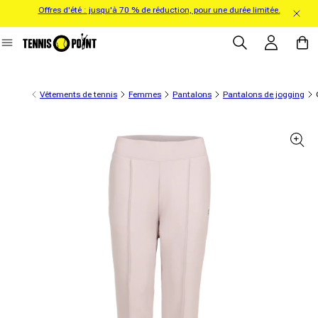
Offres d'été : jusqu'à 70 % de réduction, pour une durée limitée.
directement au contenu
Se connecter
Panier
Vêtements de tennis
Femmes
Pantalons
Pantalons de jogging
formations sur le produit