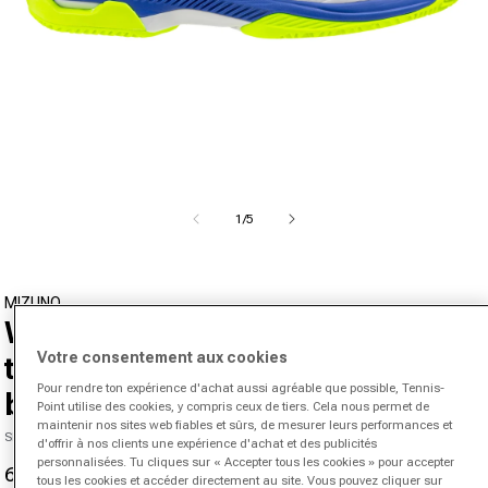
Ouvrir le média 1 dans la fenêtre modale
de
1
/
5
MIZUNO
Wave Exceed Court Chaussure
Votre consentement aux cookies
terre battue Hommes - blanc,
Pour rendre ton expérience d'achat aussi agréable que possible, Tennis-
bleu
Point utilise des cookies, y compris ceux de tiers. Cela nous permet de
maintenir nos sites web fiables et sûrs, de mesurer leurs performances et
SKU 0721760123000038
d'offrir à nos clients une expérience d'achat et des publicités
personnalisées. Tu cliques sur « Accepter tous les cookies » pour accepter
64,95 €
125,00 €
-48%
tous les cookies et accéder directement au site. Vous pouvez cliquer sur
Prix promotionnel
Prix normal