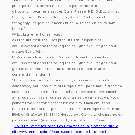
Tous les prix incluent la TVA. Les prix barrés correspondent en
principe au prix de vente conseillé par le fabricant. Par
dérogation, pour les marques Quiet Please, BIDI BADU, Limited
Sports, Tennis-Point, Padel-Point, Racket Roots, Neo et
Stringergy, les prix de lancement de la saison en cours sont
indiqués.
** Exclusivement chez nous :
a) Produits exclusifs : Ces produits sont disponibles
exclusivement dans les boutiques en ligne et/ou magasins du
groupe Sport-Point.
b) Partenariats exclusifs : Ces produits sont disponibles
exclusivement dans les boutiques en ligne et/ou magasins du
groupe Sport-Point ainsi que dans ceux du partenaire
commercial mentionné.
En vous inscrivant à la newsletter, vous consentez à être
¹
contacté(e) par Tennis-Point Europe GmbH par e-mail à des fins
publicitaires concernant des produits, services et événements,
ainsi que pour des enquêtes volontaires de satisfaction. Vous
pouvez révoquer votre consentement à tout moment, sans
indication de motif, auprès de Tennis-Point Europe GmbH, Hans-
Böckler-Straße 29-35, 33442 Herzebrock-Clarholz, Allemagne, ou
par e-mail à
info@tennis-point.fr
, avec effet pour l’avenir.
Vous trouverez les conditions exactes de la promotion sur le
²
site www.tennis-point.fr/pages/conditions-de-la-promotion.