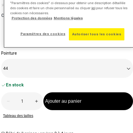
"Paramètres des cookies" ci-dessous pour obtenir une description détaillée
(0)
Aucune
des cookies et faire un choix personnalisé ou cliquer
ici
pour refuser tous les
valeur
cookies non nécessaires.
Couleur:
blanc
de
Protection des données
Mentions légales
notation.
Lien
sur
Paramètres des cookies
Autoriser tous les cookies
la
même
page.
Pointure
44
En stock
Quantité
Ajouter au panier
Diminuer la quantité pour Wave Exceed Court Chauss
Augmenter la quantité pour Wave Exceed
Tableau des tailles