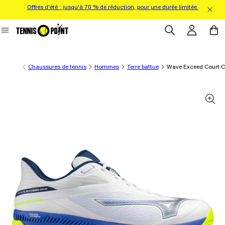
Offres d'été : jusqu'à 70 % de réduction, pour une durée limitée.
directement au contenu
Se connecter
Panier
Chaussures de tennis
Hommes
Terre battue
Wave Exceed Court Ch
formations sur le produit