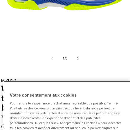
Ouvrir le média 1 dans la fenêtre modale
de
1
/
5
MIZUNO
Wave Exceed Court Chaussure
Votre consentement aux cookies
terre battue Hommes - blanc,
Pour rendre ton expérience d'achat aussi agréable que possible, Tennis-
bleu
Point utilise des cookies, y compris ceux de tiers. Cela nous permet de
maintenir nos sites web fiables et sûrs, de mesurer leurs performances et
SKU 07217601230000
d'offrir à nos clients une expérience d'achat et des publicités
personnalisées. Tu cliques sur « Accepter tous les cookies » pour accepter
64,95 €
125,00 €
-48%
tous les cookies et accéder directement au site. Vous pouvez cliquer sur
Prix promotionnel
Prix normal