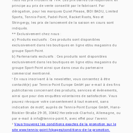
Tous les prix incluent la TVA. Les prix barrés correspondent en
principe au prix de vente conseillé par le fabricant. Par
dérogation, pour les marques Quiet Please, BIDI BADU, Limited
Sports, Tennis-Point, Padel-Point, Racket Roots, Neo et
Stringergy, les prix de lancement de la saison en cours sont
indiqués.
** Exclusivement chez nous :
a) Produits exclusifs : Ces produits sont disponibles
exclusivement dans les boutiques en ligne et/ou magasins du
groupe Sport-Point.
b) Partenariats exclusifs : Ces produits sont disponibles
exclusivement dans les boutiques en ligne et/ou magasins du
groupe Sport-Point ainsi que dans ceux du partenaire
commercial mentionné.
En vous inscrivant à la newsletter, vous consentez à être
¹
contacté(e) par Tennis-Point Europe GmbH par e-mail à des fins
publicitaires concernant des produits, services et événements,
ainsi que pour des enquêtes volontaires de satisfaction. Vous
pouvez révoquer votre consentement à tout moment, sans
indication de motif, auprès de Tennis-Point Europe GmbH, Hans-
Böckler-Straße 29-35, 33442 Herzebrock-Clarholz, Allemagne, ou
par e-mail à
info@tennis-point.fr
, avec effet pour l’avenir.
Vous trouverez les conditions exactes de la promotion sur le
²
site www.tennis-point.fr/pages/conditions-de-la-promotion.