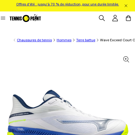
Offres d'été : jusqu'à 70 % de réduction, pour une durée limitée.
directement au contenu
Se connecter
Panier
Chaussures de tennis
Hommes
Terre battue
Wave Exceed Court Ch
formations sur le produit