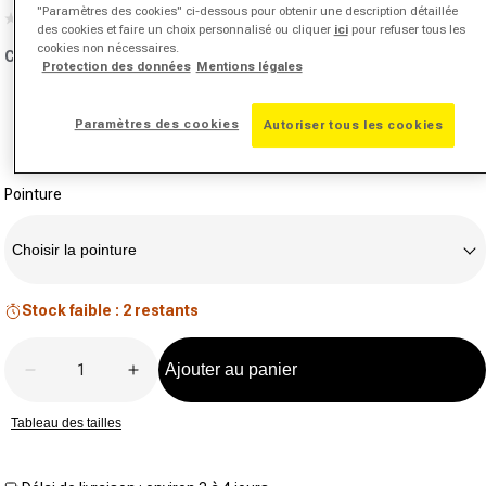
"Paramètres des cookies" ci-dessous pour obtenir une description détaillée
(0)
Aucune
des cookies et faire un choix personnalisé ou cliquer
ici
pour refuser tous les
valeur
cookies non nécessaires.
Couleur:
blanc
de
Protection des données
Mentions légales
notation.
Lien
sur
Paramètres des cookies
Autoriser tous les cookies
la
même
page.
Pointure
Choisir la pointure
Stock faible : 2 restants
Quantité
Ajouter au panier
Diminuer la quantité pour Wave Exceed Court Chauss
Augmenter la quantité pour Wave Exceed
Tableau des tailles