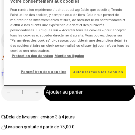
Votre consentement aux cookies
notation.
Lien
Pour rendre ton expérience d'achat aussi agréable que possible, Tennis-
sur
Point utilise des cookies, y compris ceux de tiers. Cela nous permet de
la
maintenir nos sites web fiables et sûrs, de mesurer leurs performances et
même
d'offrir à nos clients une expérience d'achat et des publicités
page.
personnalisées. Tu cliques sur « Accepter tous les cookies » pour accepter
Taille
tous les cookies et accéder directement au site. Vous pouvez cliquer sur
"Paramètres des cookies" ci-dessous pour obtenir une description détaillée
nosize
des cookies et faire un choix personnalisé ou cliquer
ici
pour refuser tous les
cookies non nécessaires.
Protection des données
Mentions légales
Stock faible : 2 restants
Paramètres des cookies
Autoriser tous les cookies
Tester maintenant
Quantité
Ajouter au panier
Diminuer la quantité pour Wonder Raquette de padel
Augmenter la quantité pour Wonder Raqu
Délai de livraison : environ 3 à 4 jours
Livraison gratuite à partir de 75,00 €