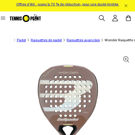
Offres d'été : jusqu'à 70 % de réduction, pour une durée limitée.
directement au contenu
Se connecter
Panier
Padel
Raquettes de padel
Raquettes avancées
Wonder Raquette d
formations sur le produit