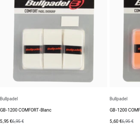
Fournisseur :
Fournisseur :
Bullpadel
Bullpadel
GB-1200 COMFORT-Blanc
GB-1200 COMF
5,95 €
6,95 €
5,60 €
6,95 €
Prix promotionnel
Prix normal
Prix promot
Prix normal
(0)
(0)
0.0
0.0
sur
sur