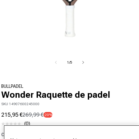
Ouvrir le média 1 dans la fenêtre modale
de
1
/
5
BULLPADEL
Wonder Raquette de padel
SKU 14907600245000
215,95 €
269,99 €
-20%
Prix promotionnel
Prix normal
(0)
Aucune
valeur
Couleur:
beige
de