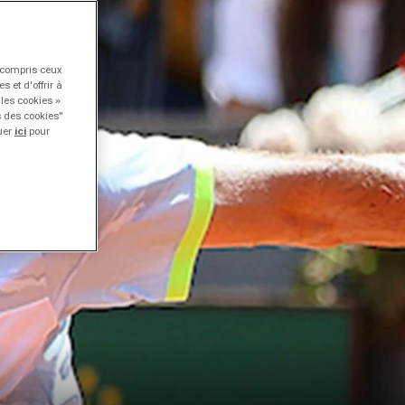
y compris ceux
 et d'offrir à
 les cookies »
s des cookies"
quer
ici
pour