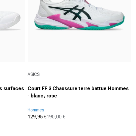
Fournisseur :
ASICS
s surfaces
Court FF 3 Chaussure terre battue Hommes
- blanc, rose
Hommes
129,95 €
190,00 €
Prix promotionnel
Prix normal
(207)
4.8
sur