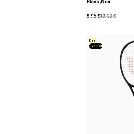
Blanc,Noir
8,95 €
13,00 €
Prix promotionnel
Prix normal
(78)
4.7
sur
5
Deal
Exclusif
étoiles.
78
avis