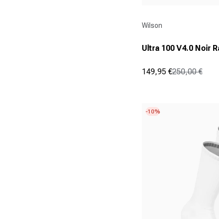
Fournisseur :
Wilson
Ultra 100 V4.0 Noir 
149,95 €
250,00 €
Prix promotionnel
Prix normal
(0)
0.0
sur
5
-10%
étoiles.