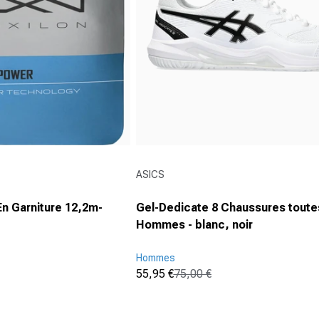
Fournisseur :
ASICS
n Garniture 12,2m-
Gel-Dedicate 8 Chaussures toute
Hommes - blanc, noir
Hommes
55,95 €
75,00 €
Prix promotionnel
Prix normal
(158)
4.6
sur