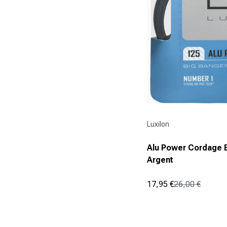
Fournisseur :
Luxilon
Alu Power Cordage E
Argent
17,95 €
26,00 €
Prix promotionnel
Prix normal
(0)
0.0
sur
5