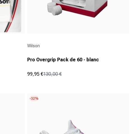
Fournisseur :
Wilson
Pro Overgrip Pack de 60 - blanc
99,95 €
130,00 €
Prix promotionnel
Prix normal
(1)
5.0
sur
5
-32%
étoiles.
1
avis