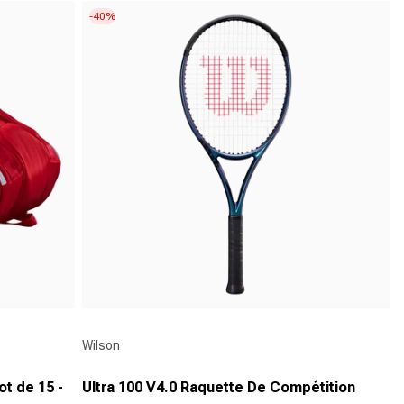
5
-40%
étoiles.
207
avis
Fournisseur :
Wilson
t de 15 -
Ultra 100 V4.0 Raquette De Compétition