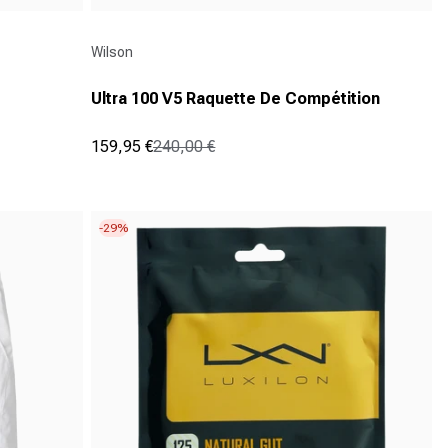
Fournisseur :
Wilson
Ultra 100 V5 Raquette De Compétition
159,95 €
240,00 €
Prix promotionnel
Prix normal
(5)
5.0
sur
5
-29%
étoiles.
5
avis