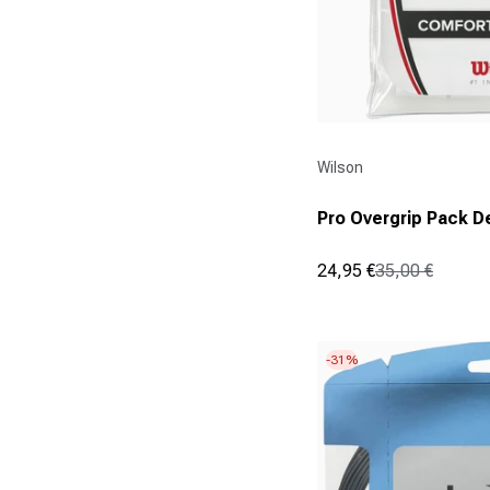
Fournisseur :
Wilson
Pro Overgrip Pack D
24,95 €
35,00 €
Prix promotionnel
Prix normal
(17)
5.0
sur
5
-31%
étoiles.
17
avis