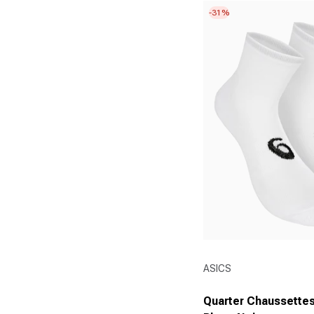
étoiles.
-31%
Fournisseur :
ASICS
Quarter Chaussettes