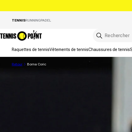
directement au contenu
TENNIS
RUNNING
PADEL
Raquettes de tennis
Vêtements de tennis
Chaussures de tennis
S
Retour
Borna Coric