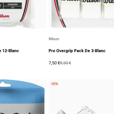
Fournisseur :
Wilson
e 12-Blanc
Pro Overgrip Pack De 3-Blanc
7,50 €
9,50 €
Prix promotionnel
Prix normal
(10)
4.1
sur
5
-25%
étoiles.
10
avis