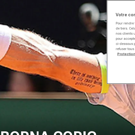
Votre co
Pour rendre 
de tiers. Ce
nos clients 
pour accepte
ci-dessous p
refuser tous
Protectio