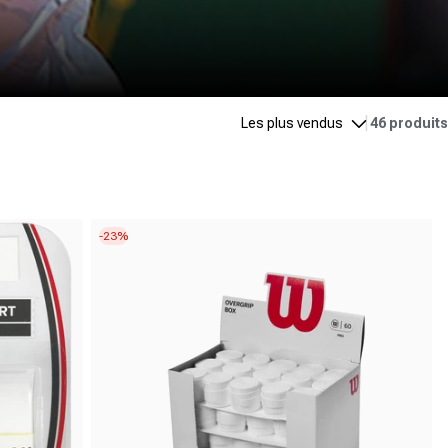
|
46 produits
-23%