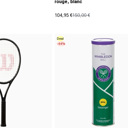
rouge, blanc
104,95 €
150,00 €
Prix promotionnel
Prix normal
(5)
4.6
sur
5
Deal
-44%
étoiles.
5
avis