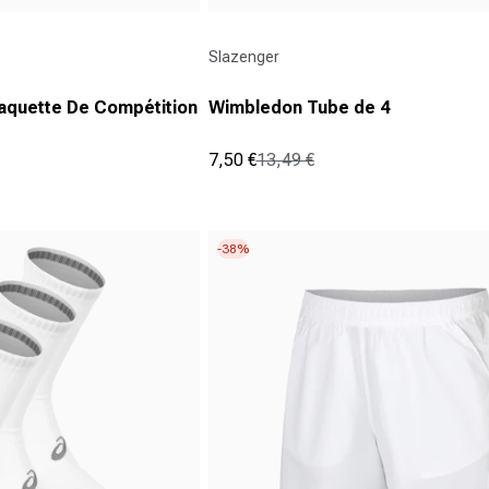
Fournisseur :
Slazenger
Raquette De Compétition
Wimbledon Tube de 4
7,50 €
13,49 €
Prix promotionnel
Prix normal
(1)
5.0
sur
5
-38%
étoiles.
1
avis