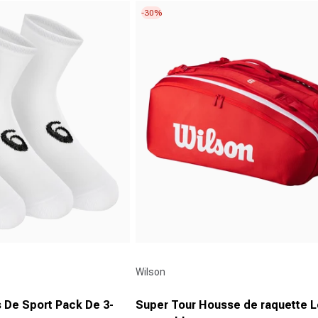
5
-30%
étoiles.
158
avis
Fournisseur :
Wilson
 De Sport Pack De 3-
Super Tour Housse de raquette Lo