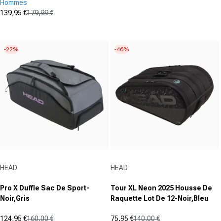
Hommes
(1)
5.0
139,95 €
179,99 €
Prix promotionnel
Prix normal
sur
(0)
0.0
5
sur
étoiles.
-22%
-46%
5
1
étoiles.
avis
Fournisseur :
Fournisseur :
HEAD
HEAD
Pro X Duffle Sac De Sport-
Tour XL Neon 2025 Housse De
Noir,Gris
Raquette Lot De 12-Noir,Bleu
124,95 €
160,00 €
75,95 €
140,00 €