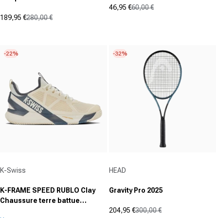
46,95 €
60,00 €
Prix promotionnel
Prix normal
189,95 €
280,00 €
(0)
Prix promotionnel
Prix normal
0.0
(1)
5.0
sur
sur
5
-22%
-32%
5
étoiles.
étoiles.
1
avis
Fournisseur :
Fournisseur :
K-Swiss
HEAD
K-FRAME SPEED RUBLO Clay
Gravity Pro 2025
Chaussure terre battue
204,95 €
300,00 €
Hommes-beige, bleu foncé
Prix promotionnel
Prix normal