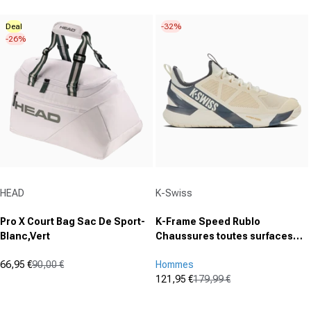
0.0
0.0
sur
sur
Deal
-32%
5
5
-26%
étoiles.
étoiles.
Fournisseur :
Fournisseur :
HEAD
K-Swiss
Pro X Court Bag Sac De Sport-
K-Frame Speed Rublo
Blanc,Vert
Chaussures toutes surfaces
Hommes - beige, bleu foncé
66,95 €
90,00 €
Hommes
Prix promotionnel
Prix normal
121,95 €
179,99 €
(0)
Prix promotionnel
Prix normal
0.0
(0)
sur
0.0