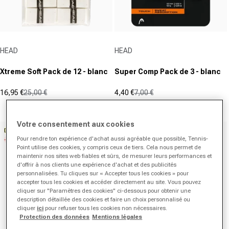
Fournisseur :
Fournisseur :
HEAD
HEAD
Xtreme Soft Pack de 12 - blanc
Super Comp Pack de 3 - blanc
16,95 €
25,00 €
4,40 €
7,00 €
Prix promotionnel
Prix normal
Prix promotionnel
Prix normal
(0)
(0)
0.0
0.0
sur
sur
Votre consentement aux cookies
Deal
Deal
5
5
Pour rendre ton expérience d'achat aussi agréable que possible, Tennis-
-28%
Exclusif
étoiles.
étoiles.
Point utilise des cookies, y compris ceux de tiers. Cela nous permet de
maintenir nos sites web fiables et sûrs, de mesurer leurs performances et
d'offrir à nos clients une expérience d'achat et des publicités
personnalisées. Tu cliques sur « Accepter tous les cookies » pour
accepter tous les cookies et accéder directement au site. Vous pouvez
cliquer sur "Paramètres des cookies" ci-dessous pour obtenir une
description détaillée des cookies et faire un choix personnalisé ou
cliquer
ici
pour refuser tous les cookies non nécessaires.
Protection des données
Mentions légales