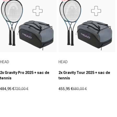
étoiles.
5
étoiles.
Fournisseur :
Fournisseur :
HEAD
HEAD
2x Gravity Pro 2025 + sac de
2x Gravity Tour 2025 + sac de
tennis
tennis
484,95 €
720,00 €
455,95 €
680,00 €
Prix promotionnel
Prix normal
Prix promotionnel
Prix normal
(0)
(0)
0.0
0.0
sur
sur
5
5
étoiles.
étoiles.