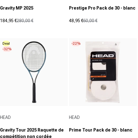
Gravity MP 2025
Prestige Pro Pack de 30 - blanc
184,95 €
280,00 €
48,95 €
60,00 €
Prix promotionnel
Prix normal
Prix promotionnel
Prix normal
(1)
(0)
5.0
0.0
sur
sur
Deal
-22%
5
5
-32%
étoiles.
étoiles.
1
avis
Fournisseur :
Fournisseur :
HEAD
HEAD
Gravity Tour 2025 Raquette de
Prime Tour Pack de 30 - blanc
compétition non cordée