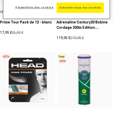
Paramètres des cookies
Autoriser tous les cookies
Fournisseur :
Fournisseur :
HEAD
Luxilon
Prime Tour Pack de 12 - blanc
Adrenaline Century20 Bobine
Cordage 200m Edition
17,95 €
25,00 €
Spéciale-Noir
Prix promotionnel
Prix normal
119,95 €
219,95 €
(0)
Prix promotionnel
Prix normal
0.0
(0)
sur
0.0
5
sur
-45%
Deal
étoiles.
5
-44%
étoiles.