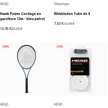
Fournisseur :
Fournisseur :
HEAD
Slazenger
Hawk Power Cordage en
Wimbledon Tube de 4
garniture 12m - bleu petrol
7,50 €
13,49 €
Prix promotionnel
Prix normal
10,95 €
20,00 €
(1)
Prix promotionnel
Prix normal
5.0
(1)
5.0
sur
sur
5
-34%
-18%
5
étoiles.
étoiles.
1
1
avis
avis
Fournisseur :
Fournisseur :
HEAD
HEAD