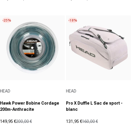
Prix promotionnel
Prix normal
Prix promotionnel
Prix normal
(0)
(0)
0.0
0.0
sur
sur
-25%
-18%
5
5
étoiles.
étoiles.
Fournisseur :
Fournisseur :
HEAD
HEAD
Hawk Power Bobine Cordage
Pro X Duffle L Sac de sport -
200m-Anthracite
blanc
149,95 €
200,00 €
131,95 €
160,00 €
Prix promotionnel
Prix normal
Prix promotionnel
Prix normal
(0)
(0)