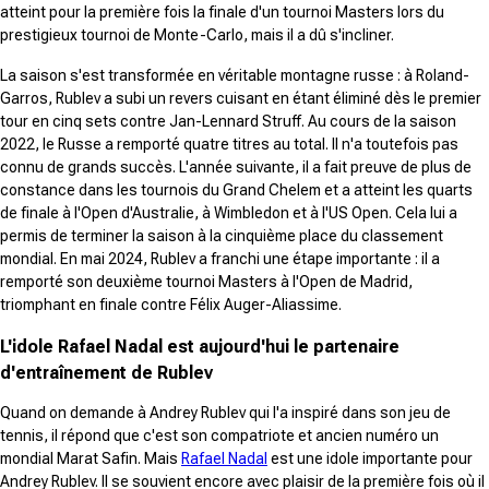
atteint pour la première fois la finale d'un tournoi Masters lors du
prestigieux tournoi de Monte-Carlo, mais il a dû s'incliner.
La saison s'est transformée en véritable montagne russe : à Roland-
Garros, Rublev a subi un revers cuisant en étant éliminé dès le premier
tour en cinq sets contre Jan-Lennard Struff. Au cours de la saison
2022, le Russe a remporté quatre titres au total. Il n'a toutefois pas
connu de grands succès. L'année suivante, il a fait preuve de plus de
constance dans les tournois du Grand Chelem et a atteint les quarts
de finale à l'Open d'Australie, à Wimbledon et à l'US Open. Cela lui a
permis de terminer la saison à la cinquième place du classement
mondial. En mai 2024, Rublev a franchi une étape importante : il a
remporté son deuxième tournoi Masters à l'Open de Madrid,
triomphant en finale contre Félix Auger-Aliassime.
L'idole Rafael Nadal est aujourd'hui le partenaire
d'entraînement de Rublev
Quand on demande à Andrey Rublev qui l'a inspiré dans son jeu de
tennis, il répond que c'est son compatriote et ancien numéro un
mondial Marat Safin. Mais
Rafael Nadal
est une idole importante pour
Andrey Rublev. Il se souvient encore avec plaisir de la première fois où il