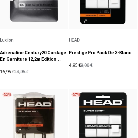
Fournisseur :
Fournisseur :
Luxilon
HEAD
Adrenaline Century20 Cordage
Prestige Pro Pack De 3-Blanc
En Garniture 12,2m Edition
4,95 €
8,00 €
Spéciale-Noir
Prix promotionnel
Prix normal
16,95 €
24,95 €
(0)
Prix promotionnel
Prix normal
0.0
(3)
3.3
sur
sur
5
-32%
-37%
5
étoiles.
étoiles.
3
avis