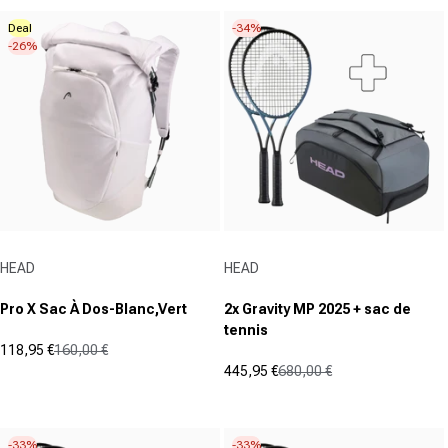
5
sur
Deal
-34%
étoiles.
5
-26%
étoiles.
Fournisseur :
Fournisseur :
HEAD
HEAD
Pro X Sac À Dos-Blanc,Vert
2x Gravity MP 2025 + sac de
tennis
118,95 €
160,00 €
Prix promotionnel
Prix normal
445,95 €
680,00 €
(0)
Prix promotionnel
Prix normal
0.0
(0)
sur
0.0
5
sur
-33%
-33%