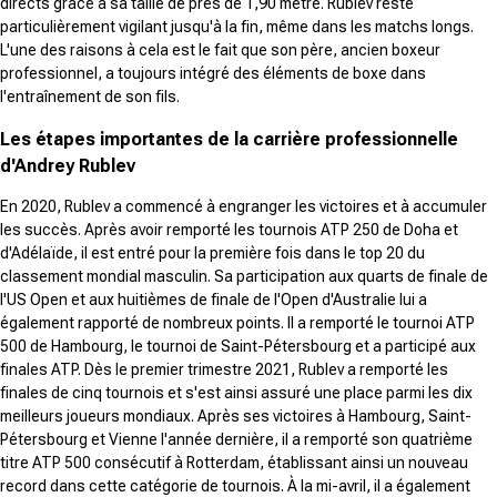
directs grâce à sa taille de près de 1,90 mètre. Rublev reste
particulièrement vigilant jusqu'à la fin, même dans les matchs longs.
L'une des raisons à cela est le fait que son père, ancien boxeur
professionnel, a toujours intégré des éléments de boxe dans
l'entraînement de son fils.
Les étapes importantes de la carrière professionnelle
d'Andrey Rublev
En 2020, Rublev a commencé à engranger les victoires et à accumuler
les succès. Après avoir remporté les tournois ATP 250 de Doha et
d'Adélaïde, il est entré pour la première fois dans le top 20 du
classement mondial masculin. Sa participation aux quarts de finale de
l'US Open et aux huitièmes de finale de l'Open d'Australie lui a
également rapporté de nombreux points. Il a remporté le tournoi ATP
500 de Hambourg, le tournoi de Saint-Pétersbourg et a participé aux
finales ATP. Dès le premier trimestre 2021, Rublev a remporté les
finales de cinq tournois et s'est ainsi assuré une place parmi les dix
meilleurs joueurs mondiaux. Après ses victoires à Hambourg, Saint-
Pétersbourg et Vienne l'année dernière, il a remporté son quatrième
titre ATP 500 consécutif à Rotterdam, établissant ainsi un nouveau
record dans cette catégorie de tournois. À la mi-avril, il a également