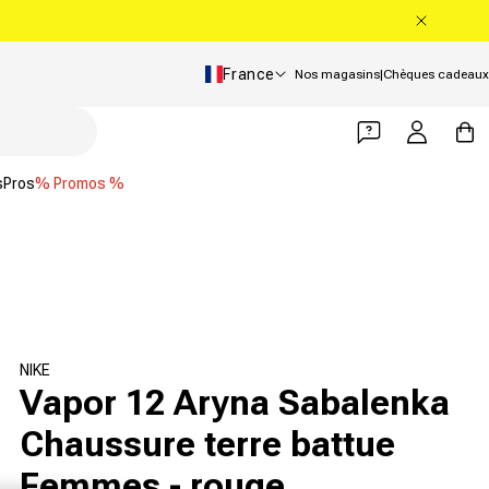
Pays/Région
France
Nos magasins
|
Chèques cadeaux
Se connecter
Panier
s
Pros
% Promos %
NIKE
Vapor 12 Aryna Sabalenka
Chaussure terre battue
Femmes - rouge,