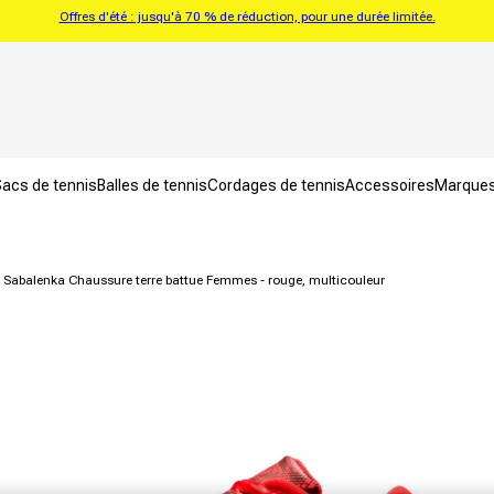
Offres d'été : jusqu'à 70 % de réduction, pour une durée limitée.
acs de tennis
Balles de tennis
Cordages de tennis
Accessoires
Marque
 Sabalenka Chaussure terre battue Femmes - rouge, multicouleur