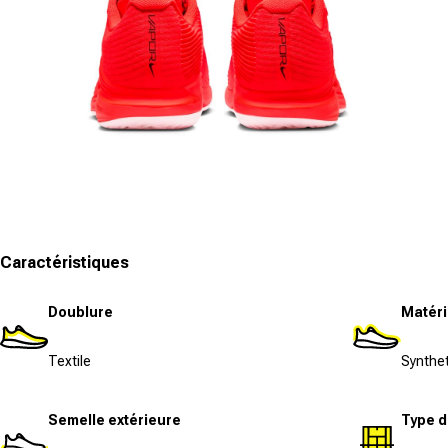
Ouvrir le média 5 dans la fenêtre modale
Caractéristiques
Doublure
Matéri
Textile
Synthet
Semelle extérieure
Type d