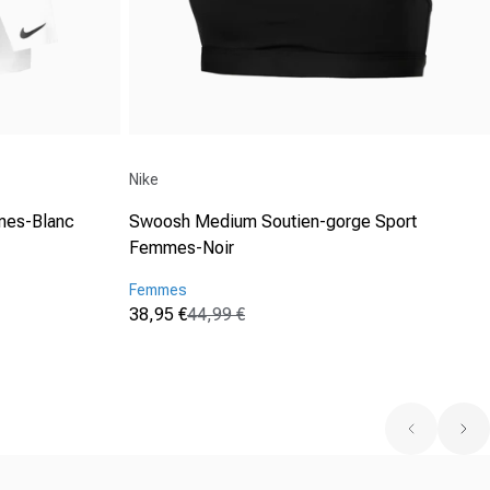
Fournisseur :
Nike
mmes-Blanc
Swoosh Medium Soutien-gorge Sport
Femmes-Noir
Femmes
38,95 €
44,99 €
Prix promotionnel
Prix normal
(0)
0.0
sur
5
étoiles.