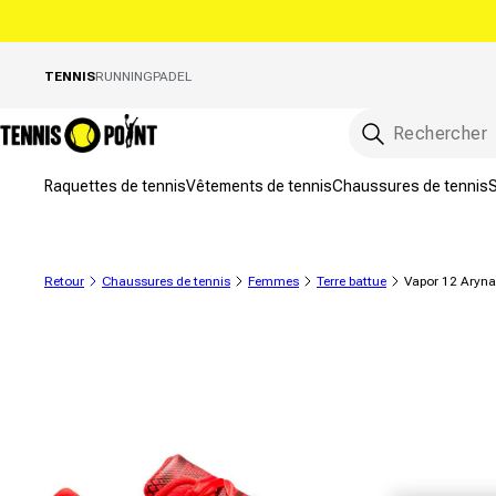
directement au contenu
TENNIS
RUNNING
PADEL
Raquettes de tennis
Vêtements de tennis
Chaussures de tennis
S
Retour
Chaussures de tennis
Femmes
Terre battue
Vapor 12 Aryna
informations sur le produit