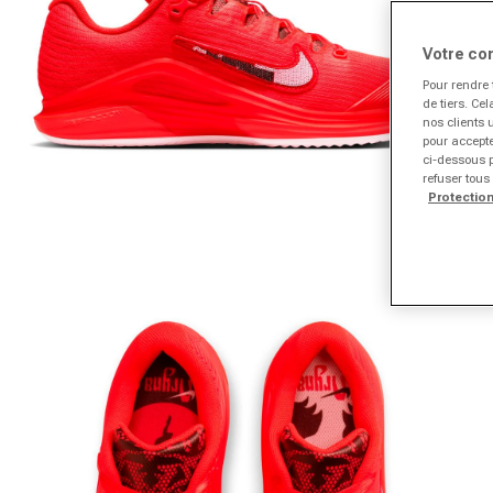
Votre co
Pour rendre 
de tiers. Ce
nos clients 
pour accepte
ci-dessous p
refuser tous
Protectio
Ouvrir le média 1 dans la fenêtre modale
Ou