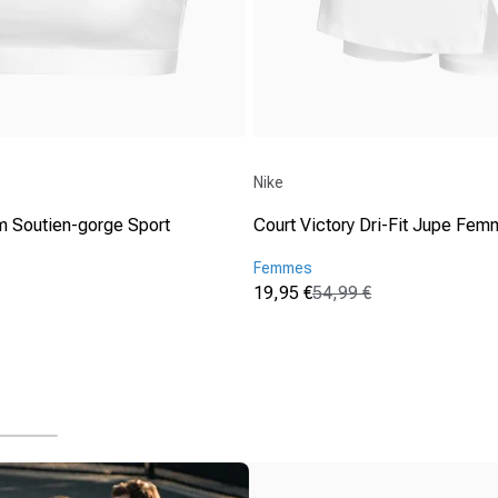
Fournisseur :
Nike
 Soutien-gorge Sport
Court Victory Dri-Fit Jupe Fe
Femmes
19,95 €
54,99 €
Prix promotionnel
Prix normal
(0)
nnel
0.0
sur
5
étoiles.