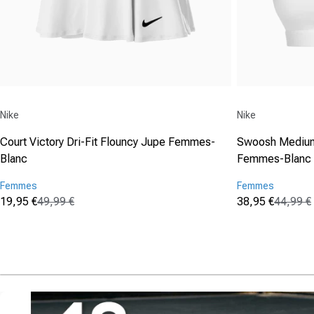
Fournisseur :
Fournisseur :
Nike
Nike
Court Victory Dri-Fit Flouncy Jupe Femmes-
Swoosh Medium
Blanc
Femmes-Blanc
Femmes
Femmes
19,95 €
49,99 €
38,95 €
44,99 €
Prix promotionnel
Prix normal
Prix promotio
Prix normal
(0)
(0)
0.0
0.0
sur
sur
5
5
étoiles.
étoiles.