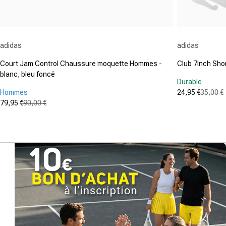
Fournisseur :
Fournisseur :
adidas
adidas
Court Jam Control Chaussure moquette Hommes -
Club 7Inch Sh
blanc, bleu foncé
Durable
Hommes
24,95 €
35,00 €
Prix promot
Prix normal
79,95 €
90,00 €
(39
Prix promotionnel
Prix normal
4.7
(79)
4.8
sur
sur
5
5
étoiles.
étoiles.
399
79
avis
avis