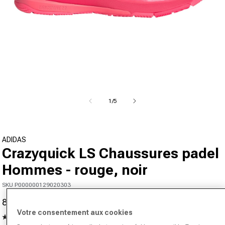
Ouvrir le média 1 dans la fenêtre modale
de
1
/
5
ADIDAS
Crazyquick LS Chaussures padel
Hommes - rouge, noir
SKU P000000129020303
84,95 €
120,00 €
-29%
Prix promotionnel
Prix normal
Votre consentement aux cookies
4.7
(631)
Lire