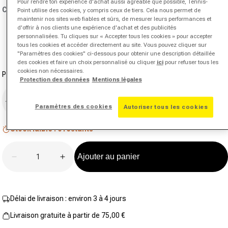
Pour rendre ton expérience d'achat aussi agréable que possible, Tennis-
631
Couleur:
rouge
Point utilise des cookies, y compris ceux de tiers. Cela nous permet de
avis.
Lien
maintenir nos sites web fiables et sûrs, de mesurer leurs performances et
sur
d'offrir à nos clients une expérience d'achat et des publicités
la
personnalisées. Tu cliques sur « Accepter tous les cookies » pour accepter
même
tous les cookies et accéder directement au site. Vous pouvez cliquer sur
page.
"Paramètres des cookies" ci-dessous pour obtenir une description détaillée
des cookies et faire un choix personnalisé ou cliquer
ici
pour refuser tous les
cookies non nécessaires.
Pointure
Protection des données
Mentions légales
44
Paramètres des cookies
Autoriser tous les cookies
Stock faible : 6 restants
Quantité
Ajouter au panier
Diminuer la quantité pour Crazyquick LS Chaussure
Augmenter la quantité pour Crazyquick 
Délai de livraison : environ 3 à 4 jours
Livraison gratuite à partir de 75,00 €