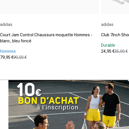
Fournisseur :
Fournisseur :
adidas
adidas
Court Jam Control Chaussure moquette Hommes -
Club 7Inch Sh
blanc, bleu foncé
Durable
Hommes
24,95 €
35,00 €
Prix promot
Prix normal
79,95 €
90,00 €
(39
Prix promotionnel
Prix normal
4.7
(79)
4.8
sur
sur
5
5
étoiles.
étoiles.
396
79
avis
avis