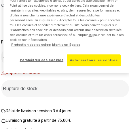
Pour rendre ton expérience d'achat aussi agréable que possible, Tennis-
481
Couleur:
blanc
Point utilise des cookies, y compris ceux de tiers. Cela nous permet de
avis.
maintenir nos sites web fiables et sûrs, de mesurer leurs performances et
Lien
sur
d'offrir à nos clients une expérience d'achat et des publicités
la
Variante en rupture de stock ou indisponible
personnalisées. Tu cliques sur « Accepter tous les cookies » pour accepter
même
tous les cookies et accéder directement au site. Vous pouvez cliquer sur
page.
"Paramètres des cookies" ci-dessous pour obtenir une description détaillée
des cookies et faire un choix personnalisé ou cliquer
ici
pour refuser tous les
cookies non nécessaires.
Pointure
Protection des données
Mentions légales
45 1/3
Paramètres des cookies
Autoriser tous les cookies
Rupture de stock
Rupture de stock
Délai de livraison : environ 3 à 4 jours
Livraison gratuite à partir de 75,00 €