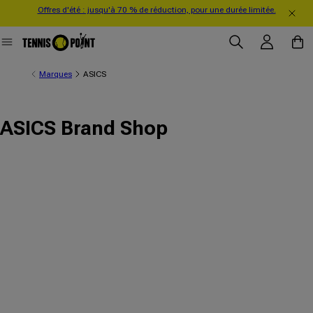
Offres d'été : jusqu'à 70 % de réduction, pour une durée limitée.
directement au contenu
Se connecter
Panier
Marques
ASICS
ASICS Brand Shop