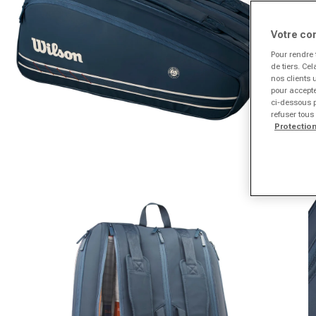
Votre co
Pour rendre 
de tiers. Ce
nos clients 
pour accepte
ci-dessous p
refuser tous
Protectio
Ouvrir le média 1 dans la fenêtre modale
Ou