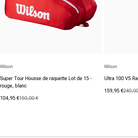
Fournisseur :
Fournisseur :
Wilson
Wilson
Super Tour Housse de raquette Lot de 15 -
Ultra 100 V5 R
rouge, blanc
159,95 €
240,00
Prix promotio
Prix normal
104,95 €
150,00 €
(5)
Prix promotionnel
Prix normal
5.0
(5)
sur
4.6
5
sur
étoiles.
5
5
étoiles.
avis
5