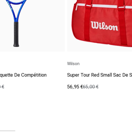
Fournisseur :
Wilson
aquette De Compétition
Super Tour Red Small Sac De 
 €
56,95 €
65,00 €
nnel
Prix promotionnel
Prix normal
(5)
4.2
sur
5
étoiles.
5
avis