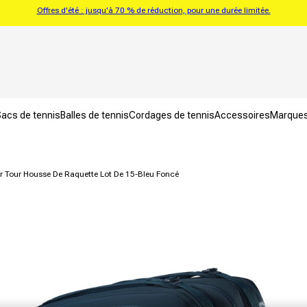
Offres d'été : jusqu'à 70 % de réduction, pour une durée limitée.
acs de tennis
Balles de tennis
Cordages de tennis
Accessoires
Marque
r Tour Housse De Raquette Lot De 15-Bleu Foncé