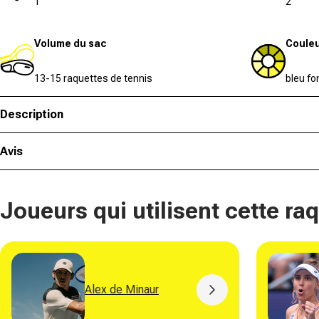
1
2
Volume du sac
Coule
13-15 raquettes de tennis
bleu fo
Description
Avis
Joueurs qui utilisent cette ra
Alex de Minaur
Button