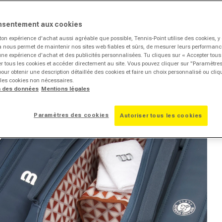
nsentement aux cookies
ton expérience d'achat aussi agréable que possible, Tennis-Point utilise des cookies, 
la nous permet de maintenir nos sites web fiables et sûrs, de mesurer leurs performances
une expérience d'achat et des publicités personnalisées. Tu cliques sur « Accepter tous
r tous les cookies et accéder directement au site. Vous pouvez cliquer sur "Paramètre
our obtenir une description détaillée des cookies et faire un choix personnalisé ou cli
 les cookies non nécessaires.
n des données
Mentions légales
Paramètres des cookies
Autoriser tous les cookies
vrir le média 2 dans la fenêtre modale