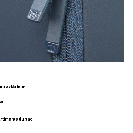
vrir le média 8 dans la fenêtre modale
au extérieur
er
timents du sac