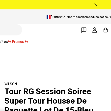
Pays/Région
France
Nos magasins
|
Chèques cadeaux
Se connecter
Panier
s
Pros
% Promos %
WILSON
Tour RG Session Soiree
Super Tour Housse De
Raquette Lot De 15-Bleu