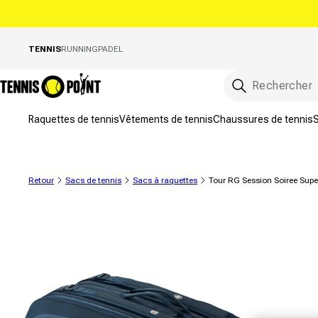
directement au contenu
TENNIS
RUNNING
PADEL
Raquettes de tennis
Vêtements de tennis
Chaussures de tennis
S
Retour
Sacs de tennis
Sacs à raquettes
Tour RG Session Soiree Supe
informations sur le produit