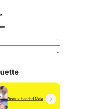
ur
ncé
quette
Beatriz Haddad Maia
Hubert 
Button