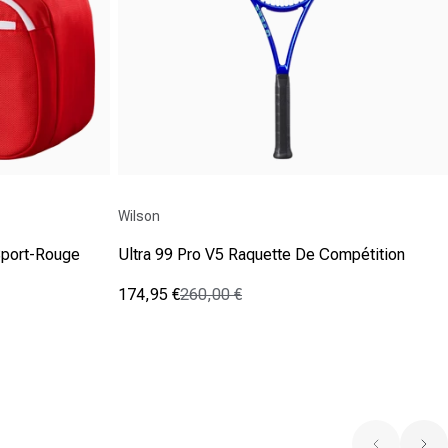
Fournisseur :
Wilson
Sport-Rouge
Ultra 99 Pro V5 Raquette De Compétition
174,95 €
260,00 €
Prix promotionnel
Prix normal
(2)
4.0
sur
5
étoiles.
2
avis