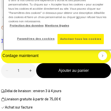
d'offrir à nos clients une expérience d'achat et des publicités
notation.
1
2
3
personnalisées. Tu cliques sur « Accepter tous les cookies » pour accepter
Lien
tous les cookies et accéder directement au site. Vous pouvez cliquer sur
sur
la
"Paramètres des cookies" ci-dessous pour obtenir une description détaillée
même
des cookies et faire un choix personnalisé ou cliquer
ici
pour refuser tous les
Vous hésitez sur la taille du grip ?
Conseiller grip
page.
cookies non nécessaires.
Protection des données
Mentions légales
Stock faible : 2 restants
Paramètres des cookies
Autoriser tous les cookies
Tester maintenant
Cordage maintenant
Quantité
Ajouter au panier
Diminuer la quantité pour TF-X1 275 V2
Augmenter la quantité pour TF-X1 275 V
Délai de livraison : environ 3 à 4 jours
Livraison gratuite à partir de 75,00 €
Achat sur facture