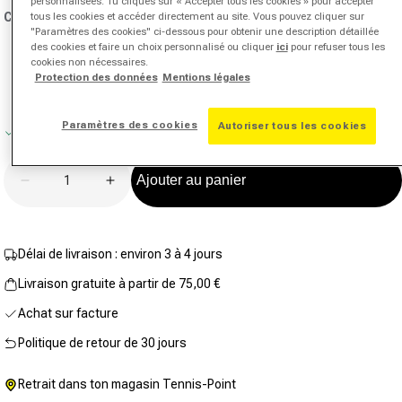
personnalisées. Tu cliques sur « Accepter tous les cookies » pour accepter
valeur
Couleur:
blanc
tous les cookies et accéder directement au site. Vous pouvez cliquer sur
de
"Paramètres des cookies" ci-dessous pour obtenir une description détaillée
notation.
des cookies et faire un choix personnalisé ou cliquer
ici
pour refuser tous les
Lien
sur
cookies non nécessaires.
la
Protection des données
Mentions légales
même
page.
Paramètres des cookies
Autoriser tous les cookies
En stock
Quantité
Ajouter au panier
Diminuer la quantité pour Dri-Fit Club Casquette Enf
Augmenter la quantité pour Dri-Fit Club
Délai de livraison : environ 3 à 4 jours
Livraison gratuite à partir de 75,00 €
Achat sur facture
Politique de retour de 30 jours
Retrait dans ton magasin Tennis-Point