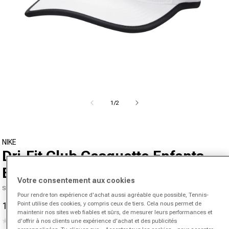
Ouvrir le média 1 dans la fenêtre modale
de
1
/
2
NIKE
Dri-Fit Club Casquette Enfants-
Blanc
Votre consentement aux cookies
SKU 00446457518000
Pour rendre ton expérience d'achat aussi agréable que possible, Tennis-
Point utilise des cookies, y compris ceux de tiers. Cela nous permet de
18,95 €
24,99 €
-24%
Prix promotionnel
Prix normal
maintenir nos sites web fiables et sûrs, de mesurer leurs performances et
(0)
d'offrir à nos clients une expérience d'achat et des publicités
Aucune