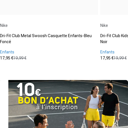
Fournisseur :
Fournisseur :
Nike
Nike
Dri-Fit Club Metal Swoosh Casquette Enfants-Bleu
Dri-Fit Club K
Foncé
Noir
Enfants
Enfants
17,95 €
19,99 €
17,95 €
19,99 €
Prix promotionnel
Prix normal
Prix promot
Prix normal
(0)
(0)
0.0
0.0
sur
sur
5
5
étoiles.
étoiles.